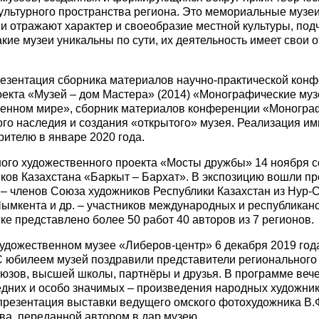
культурного пространства региона. Это мемориальные музеи
ени отражают характер и своеобразие местной культуры, под
кие музеи уникальны по сути, их деятельность имеет свои 
резентация сборника материалов научно-практической конф
оекта «Музей – дом Мастера» (2014) «Монографические муз
менном мире», сборник материалов конференции «Монограф
го наследия и создания «открытого» музея. Реализация и
рителю в январе 2020 года.
ого художественного проекта «Мосты дружбы» 14 ноября с
ов Казахстана «Баркыт – Бархат». В экспозицию вошли пр
 членов Союза художников Республики Казахстан из Нур-С
Шымкента и др. – участников международных и республикан
ке представлено более 50 работ 40 авторов из 7 регионов.
удожественном музее «Либеров-центр» 6 декабря 2019 год
 юбилеем музей поздравили представители регионального 
союзов, высшей школы, партнёры и друзья. В программе ве
едних и особо значимых – произведения народных художник
резентация выставки ведущего омского фотохудожника В.Ф
ова, переданной автором в дар музею.