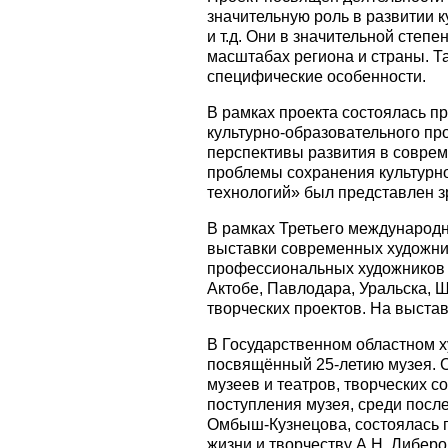
значительную роль в развитии 
и т.д. Они в значительной степ
масштабах региона и страны. Та
специфические особенности.
В рамках проекта состоялась п
культурно-образовательного пр
перспективы развития в совре
проблемы сохранения культурно
технологий» был представлен з
В рамках Третьего международн
выставки современных художник
профессиональных художников –
Актобе, Павлодара, Уральска, 
творческих проектов. На выстав
В Государственном областном х
посвящённый 25-летию музея. С
музеев и театров, творческих 
поступления музея, среди посл
Омбыш-Кузнецова, состоялась п
жизни и творчеству А.Н. Либер