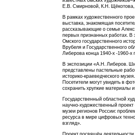
известных омских художников–жи
Е.В. Смирновой, К.Н. Щёкотова,
В рамках художественного проек
выставка, знакомящая посетит
рассказывающие о семье Алексе
первых признанных работах. В
Омского государственного истор
Врубеля и Государственного об
Либерова конца 1940-х -1960-х 
В экспозиции «А.Н. Либеров. Ш
представлены пастельные работ
историко-краеведческого музея
Посетители могут увидеть в фо
сохранить хрупкие материалы и 
Государственный областной худо
научно-художественный проект
музеи регионов России: пробле
ресурса в мире цифровых техн
взгляд».
Проект посвящён деятельности 