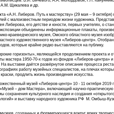
вописцев: В.И. Бичевого, А.А. Молодцовой, Г.Н. Канунников
 А.М. Щикалева и др.
та «А.Н. Либеров. Путь к мастерству» (29 мая – 9 октября
елей с малоизвестным периодом жизни художника. Предста
я Либерова, его детстве и юности, первых учителях, о ста
 экспозиции объединены информационные плакаты, произве
ико-краеведческого музея, Омского областного музея изобр
ластного художественного музея «Либеров-центр». Отобра
годов, которые крайне редко выставляются на публику.
ирокие горизонты», являющейся продолжением проекта и о
ы мастера 1950-70-х годов из фондов «Либеров-центра» и
. На выставке даётся развёрнутое описание процесса реста
тографиях работу музейных специалистов, на плечах которы
краски, продлить жизнь произведения искусства.
жественный музей «Либеров-центр» 10 - 11 октября 2019 г
 «Музей – дом Мастера», включающий научно-практическу
мы сохранения культурного наследия и создания «открытог
ологий» и выставку народного художника РФ М. Омбыш-Куз
музеев, созданных и формирующихся вокруг ярких творчес