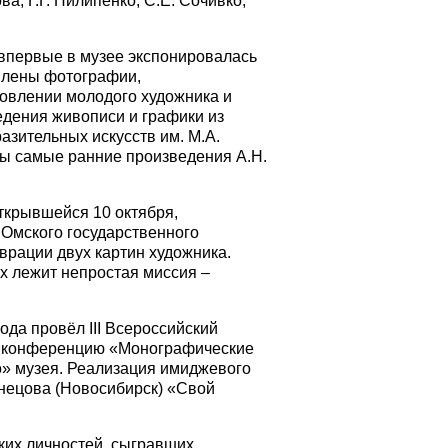
а, Г.Г. Пилипенко, С.Е. Сочивко,
) впервые в музее экспонировалась
влены фотографии,
новлении молодого художника и
дения живописи и графики из
азительных искусств им. М.А.
ны самые ранние произведения А.Н.
ткрывшейся 10 октября,
 Омского государственного
врации двух картин художника.
х лежит непростая миссия –
ода провёл III Всероссийский
ю конференцию «Монографические
о» музея. Реализация имиджевого
нецова (Новосибирск) «Свой
ких личностей, сыгравших