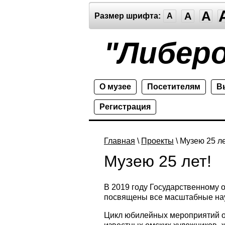
A
A
Размер шрифта:
A
"Либер
О музее
Посетителям
В
Регистрация
Главная
\
Проекты
\ Музею 25 ле
Музею 25 лет!
В 2019 году Государственному 
посвящены все масштабные нау
Цикл юбилейных мероприятий о