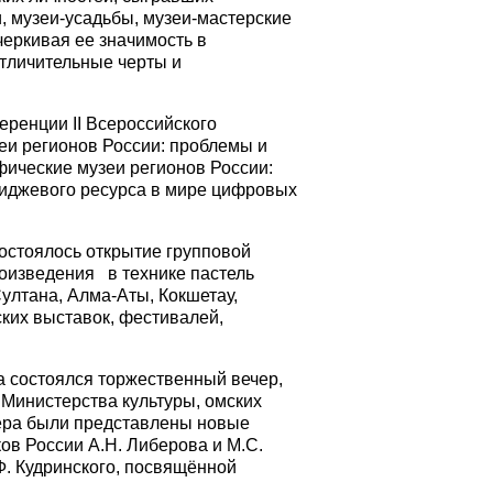
, музеи-усадьбы, музеи-мастерские
черкивая ее значимость в
отличительные черты и
еренции II Всероссийского
еи регионов России: проблемы и
ические музеи регионов России:
миджевого ресурса в мире цифровых
остоялось открытие групповой
оизведения в технике пастель
ултана, Алма-Аты, Кокшетау,
ских выставок, фестивалей,
а состоялся торжественный вечер,
Министерства культуры, омских
чера были представлены новые
ов России А.Н. Либерова и М.С.
. Кудринского, посвящённой