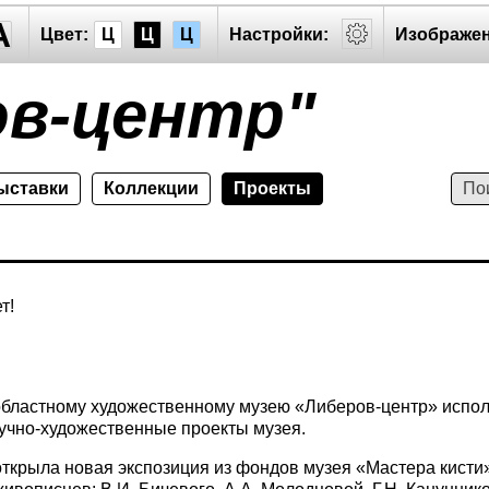
A
Цвет:
Ц
Ц
Ц
Настройки:
Изображен
ов-центр"
ыставки
Коллекции
Проекты
т!
областному художественному музею «Либеров-центр» испол
чно-художественные проекты музея.
ткрыла новая экспозиция из фондов музея «Мастера кист